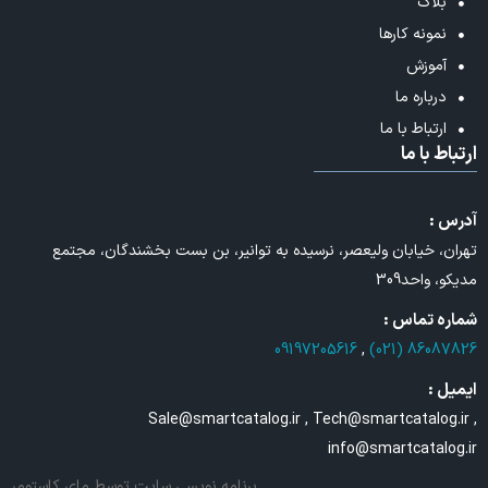
بلاگ
نمونه کارها
آموزش
درباره ما
ارتباط با ما
ارتباط با ما
آدرس :
تهران، خیابان ولیعصر، نرسیده به توانیر، بن بست بخشندگان، مجتمع
مدیکو، واحد309
شماره تماس :
09197205616
,
86087826 (021)
ایمیل :
Sale@smartcatalog.ir , Tech@smartcatalog.ir ,
info@smartcatalog.ir
برنامه نویسی سایت
توسط مای کاستومر