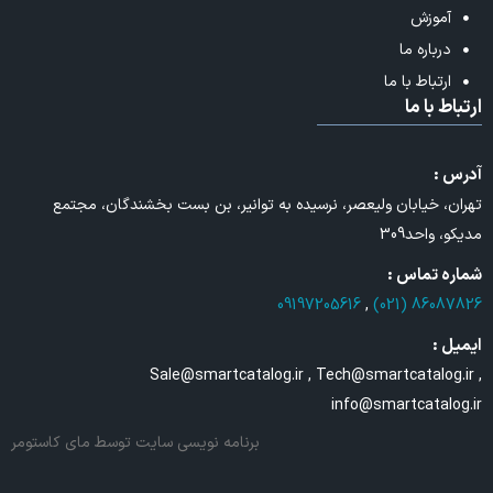
آموزش
درباره ما
ارتباط با ما
ارتباط با ما
آدرس :
تهران، خیابان ولیعصر، نرسیده به توانیر، بن بست بخشندگان، مجتمع
مدیکو، واحد309
شماره تماس :
09197205616
,
86087826 (021)
ایمیل :
Sale@smartcatalog.ir , Tech@smartcatalog.ir ,
info@smartcatalog.ir
برنامه نویسی سایت
توسط مای کاستومر