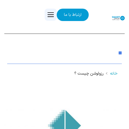
ارتباط با ما
رزولوشن چیست ؟
خانه
﹥
رزولوشن چیست ؟