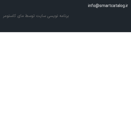
info@smartcatalog.ir
برنامه نویسی سایت
توسط مای کاستومر