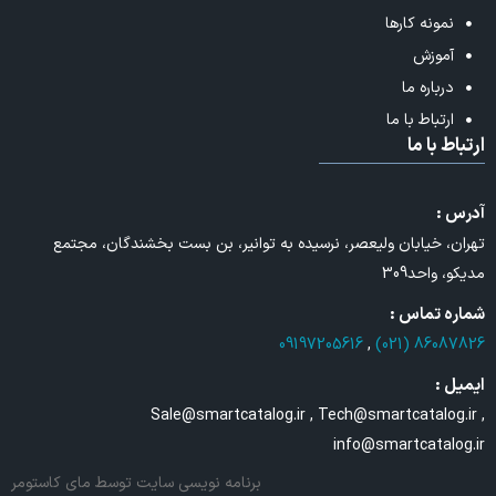
نمونه کارها
آموزش
درباره ما
ارتباط با ما
ارتباط با ما
آدرس :
تهران، خیابان ولیعصر، نرسیده به توانیر، بن بست بخشندگان، مجتمع
مدیکو، واحد309
شماره تماس :
09197205616
,
86087826 (021)
ایمیل :
Sale@smartcatalog.ir , Tech@smartcatalog.ir ,
info@smartcatalog.ir
برنامه نویسی سایت
توسط مای کاستومر