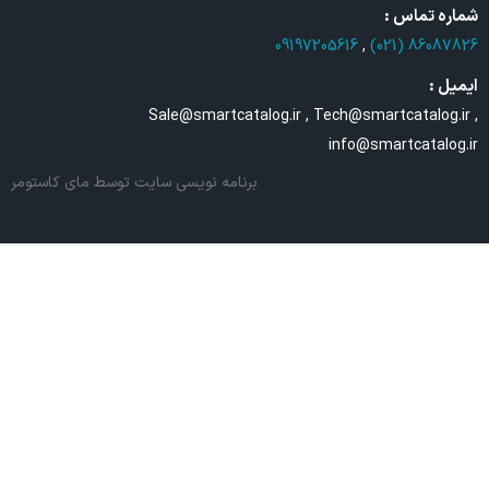
شماره تماس :
09197205616
,
86087826 (021)
ایمیل :
Sale@smartcatalog.ir , Tech@smartcatalog.ir ,
info@smartcatalog.ir
برنامه نویسی سایت
توسط مای کاستومر