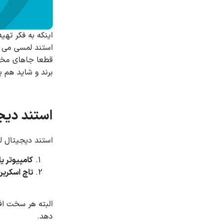
اینکه به فکر تهی
استند لمسی می ت
قطعا جاهای مختل
برند و شاید هم یک
استند دیج
استند دیجیتال ل
کامپیوتر یا
تاچ اسکرین
البته هر سخت اف
دهد.