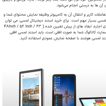
ن ها به درستی انجام می‌شود.
لات کاربر و انتقال آن به کامپیوتر وظیفه نمایش محتوای شما و
مسی بسیار مهم است. برای خرید استند دیجیتال لمسی، می توان
صفحه نمایش را با هر ابعاد و جهتی ( عمودی و یا افقی ) و هر فریمی تولید کرد. اما برای اجاره، ابعاد های از پیش تعیین شده‌ ( 48Inch / 52 Inch / 63
اسمارت کاتالوگ شما به صورت افقی است، باید استند لمسی افقی
تند لمسی هوشند با صفحه نمایش عمودی استفاده کنید.