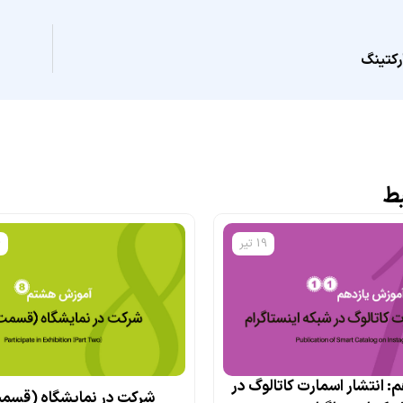
رکتینگ
بط
19 تیر
4
: انتشار اسمارت کاتالوگ در
شرکت در نمایشگاه (قسم