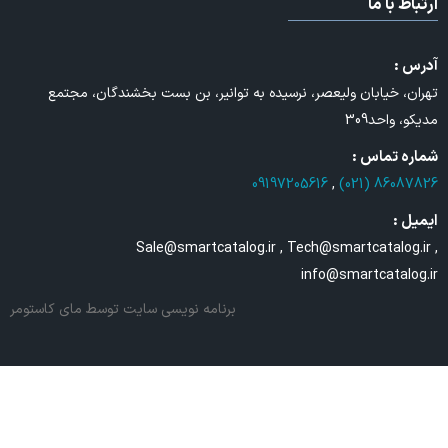
ارتباط با ما
آدرس :
تهران، خیابان ولیعصر، نرسیده به توانیر، بن بست بخشندگان، مجتمع
مدیکو، واحد309
شماره تماس :
09197205616
,
86087826 (021)
ایمیل :
Sale@smartcatalog.ir , Tech@smartcatalog.ir ,
info@smartcatalog.ir
برنامه نویسی سایت
توسط مای کاستومر