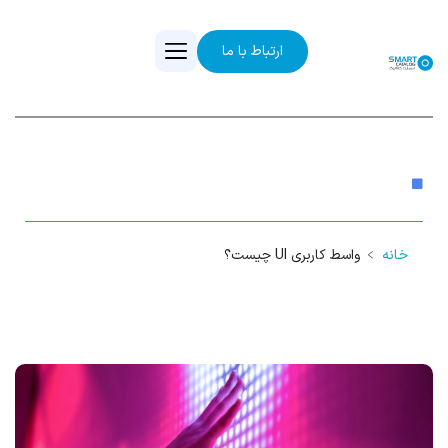
ارتباط با ما
واسط کاربری UI چیست؟
خانه
﹥
واسط کاربری UI چیست؟