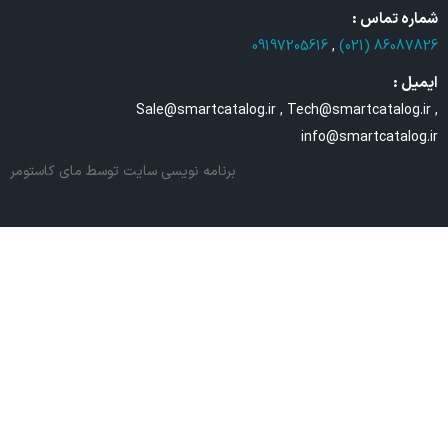
شماره تماس :
09197205616
,
86087826 (021)
ایمیل :
Sale@smartcatalog.ir , Tech@smartcatalog.ir ,
info@smartcatalog.ir
برنامه نویسی سایت
توسط مای کاستومر