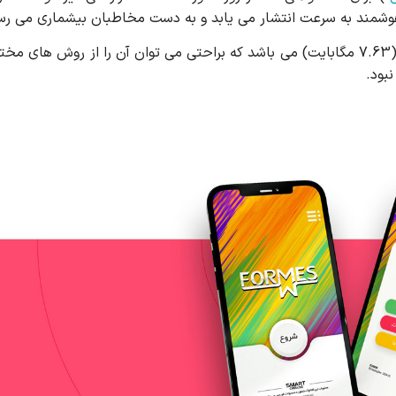
 هوشمند به سرعت انتشار می یابد و به دست مخاطبان بیشماری می رس
این کاتالوگ هوشمند با داشتن 96 صفحه دارای حجم بسایر پایینی (7.63 مگابایت) می باشد که براحتی می توان آن را از ر
بود.