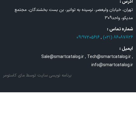
آدرس :
تهران، خیابان ولیعصر، نرسیده به توانیر، بن بست بخشندگان، مجتمع
مدیکو، واحد309
شماره تماس :
09197205616
,
86087826 (021)
ایمیل :
Sale@smartcatalog.ir , Tech@smartcatalog.ir ,
info@smartcatalog.ir
برنامه نویسی سایت
توسط مای کاستومر