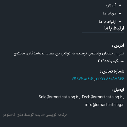
آموزش
درباره ما
ارتباط با ما
ارتباط با ما
آدرس :
تهران، خیابان ولیعصر، نرسیده به توانیر، بن بست بخشندگان، مجتمع
مدیکو، واحد309
شماره تماس :
09197205616
,
86087826 (021)
ایمیل :
Sale@smartcatalog.ir , Tech@smartcatalog.ir ,
info@smartcatalog.ir
برنامه نویسی سایت
توسط مای کاستومر