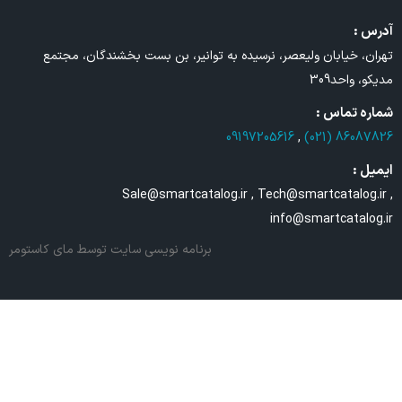
آدرس :
تهران، خیابان ولیعصر، نرسیده به توانیر، بن بست بخشندگان، مجتمع
مدیکو، واحد309
شماره تماس :
09197205616
,
86087826 (021)
ایمیل :
Sale@smartcatalog.ir , Tech@smartcatalog.ir ,
info@smartcatalog.ir
برنامه نویسی سایت
توسط مای کاستومر